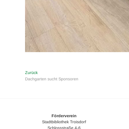
Beitragsnavigation
Vorheriger
Zurück
Beitrag:
Dachgarten sucht Sponsoren
Förderverein
Stadtbibliothek Troisdorf
Schlossstraße 4-6