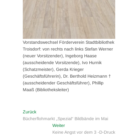
Vorstandswechsel Förderverein Stadtbibliothek
Troisdorf: von rechts nach links Stefan Werner
(neuer Vorsitzender), Ingeborg Haase
(ausscheidende Vorsitzende), Ivo Hurnik
(Schatzmeister), Gerda Krieger
(Geschäftsführerin), Dr. Berthold Heizmann †
(ausscheidender Geschäftsführer), Phillip
Maaß (Bibliotheksleiter)
Beitragsnavigation
Vorheriger
Zurück
Beitrag:
Bücherflohmarkt „Spezial“ Bildbände im Mai
Nächster
Weiter
Beitrag:
Keine Angst vor dem 3 -D-Druck