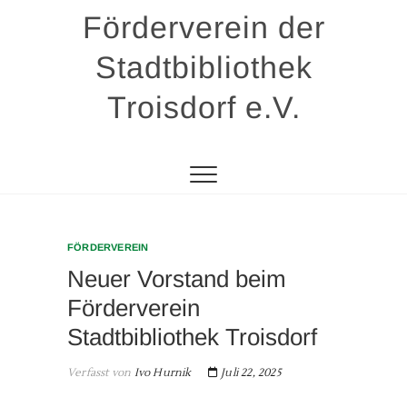
Zum
Förderverein der
Inhalt
springen
Stadtbibliothek
Troisdorf e.V.
FÖRDERVEREIN
Neuer Vorstand beim
Förderverein
Stadtbibliothek Troisdorf
Verfasst von
Ivo Hurnik
Juli 22, 2025