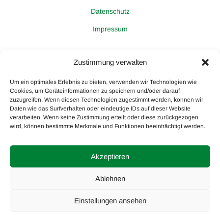
Datenschutz
Impressum
Spendenkonto:
Zustimmung verwalten
VR Bank Rhein Sieg
BIC: GENODED1RST,
Um ein optimales Erlebnis zu bieten, verwenden wir Technologien wie
IBAN: DE98 3706 9520 1604 0320 12
Cookies, um Geräteinformationen zu speichern und/oder darauf
zuzugreifen. Wenn diesen Technologien zugestimmt werden, können wir
Daten wie das Surfverhalten oder eindeutige IDs auf dieser Website
Mitmachen
verarbeiten. Wenn keine Zustimmung erteilt oder diese zurückgezogen
wird, können bestimmte Merkmale und Funktionen beeinträchtigt werden.
Akzeptieren
Ablehnen
Förderverein der Stadtbibliothek Troisdorf e.V.
|
Design von:
Theme Freesia
Einstellungen ansehen
© 2026
WordPress